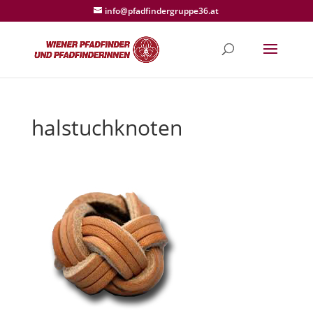
info@pfadfindergruppe36.at
halstuchknoten