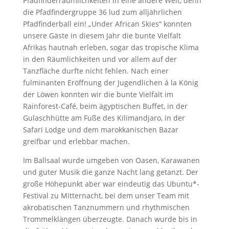
Pfadfinderräumlichkeiten in eine andere Welt, denn
die Pfadfindergruppe 36 lud zum alljährlichen
Pfadfinderball ein! „Under African Skies“ konnten
unsere Gäste in diesem Jahr die bunte Vielfalt
Afrikas hautnah erleben, sogar das tropische Klima
in den Räumlichkeiten und vor allem auf der
Tanzfläche durfte nicht fehlen. Nach einer
fulminanten Eröffnung der Jugendlichen á la König
der Löwen konnten wir die bunte Vielfalt im
Rainforest-Café, beim ägyptischen Buffet, in der
Gulaschhütte am Fuße des Kilimandjaro, in der
Safari Lodge und dem marokkanischen Bazar
greifbar und erlebbar machen.
Im Ballsaal wurde umgeben von Oasen, Karawanen
und guter Musik die ganze Nacht lang getanzt. Der
große Höhepunkt aber war eindeutig das Ubuntu*-
Festival zu Mitternacht, bei dem unser Team mit
akrobatischen Tanznummern und rhythmischen
Trommelklängen überzeugte. Danach wurde bis in