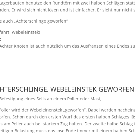
Lagerbauten benutze den Rundtörn mit zwei halben Schlägen sta
den. Er wird sich nicht lösen und ist einfacher. Er sieht nur nicht 
e auch „Achterschlinge geworfen“
fahrt: Webeleinstek)
:
Achter Knoten ist auch nützlich um das Ausfransen eines Endes zu 
HTERSCHLINGE, WEBELEINSTEK GEWORFEN
Befestigung eines Seils an einem Poller oder Mast,…
oller wird der Webeleinenstek „geworfen“. Dabei werden nachein
rfen. Schon durch den ersten Wurf des ersten halben Schlages läs
es am Poller auch bei starkem Zug halten. Der zweite halbe Schlag
eitigen Belastung muss das lose Ende immer mit einem halben Sch