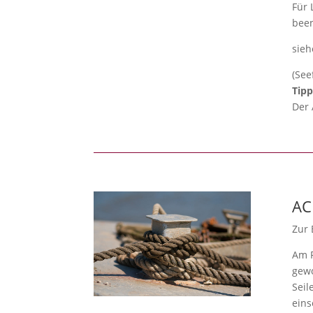
Für 
been
sieh
(See
Tipp
Der 
AC
Zur 
Am P
gewo
Seil
eins