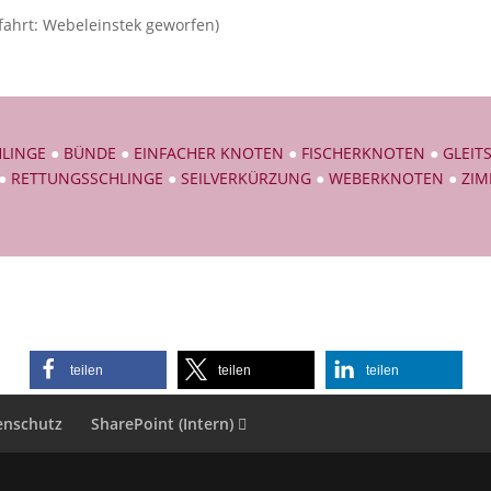
fahrt: Webeleinstek geworfen)
LINGE
●
BÜNDE
●
EINFACHER KNOTEN
●
FISCHERKNOTEN
●
GLEIT
●
RETTUNGSSCHLINGE
●
SEILVERKÜRZUNG
●
WEBERKNOTEN
●
ZI
teilen
teilen
teilen
enschutz
SharePoint (Intern)