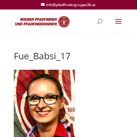
info@pfadfindergruppe36.at
Fue_Babsi_17