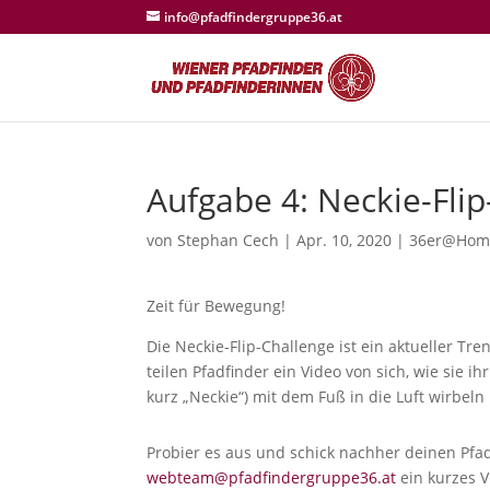
info@pfadfindergruppe36.at
Aufgabe 4: Neckie-Fli
von
Stephan Cech
|
Apr. 10, 2020
|
36er@Home
Zeit für Bewegung!
Die Neckie-Flip-Challenge ist ein aktueller Tr
teilen Pfadfinder ein Video von sich, wie sie i
kurz „Neckie“) mit dem Fuß in die Luft wirbel
Probier es aus und schick nachher deinen Pfa
webteam@pfadfindergruppe36.at
ein kurzes V